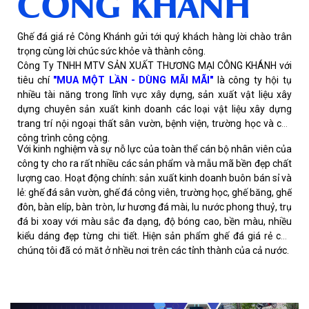
CÔNG KHÁNH
Ghế đá giá rẻ Công Khánh gửi tới quý khách hàng lời chào trân
trọng cùng lời chúc sức khỏe và thành công.
Công Ty TNHH MTV SẢN XUẤT THƯƠNG MẠI CÔNG KHÁNH với
tiêu chí
"MUA MỘT LẦN - DÙNG MÃI MÃI"
là công ty hội tụ
nhiều tài năng trong lĩnh vực xây dựng, sản xuất vật liệu xây
dựng chuyên sản xuất kinh doanh các loại vật liệu xây dựng
trang trí nội ngoại thất sân vườn, bệnh viện, trường học và các
công trình công cộng.
Với kinh nghiệm và sự nỗ lực của toàn thể cán bộ nhân viên của
công ty cho ra rất nhiều các sản phẩm và mẫu mã bền đẹp chất
lượng cao. Hoạt động chính: sản xuất kinh doanh buôn bán sỉ và
lẻ: ghế đá sân vườn, ghế đá công viên, trường học, ghế băng, ghế
đôn, bàn elíp, bàn tròn, lư hương đá mài, lu nước phong thuỷ, trụ
đá bi xoay với màu sắc đa dạng, độ bóng cao, bền màu, nhiều
kiểu dáng đẹp từng chi tiết. Hiện sản phẩm ghế đá giá rẻ của
chúng tôi đã có mặt ở nhều nơi trên các tỉnh thành của cả nước.