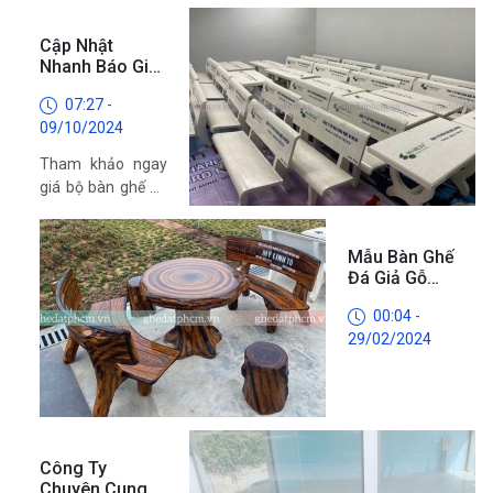
giá sỉ, chất lượng
Cập Nhật
cao. Với khả năng
Nhanh Báo Giá
chịu lực tốt, chống
Bộ Bàn Ghế Đá
chịu được mọi
07:27 -
Sân Vườn 2024
điều kiện thời tiết.
09/10/2024
Tham khảo ngay
giá bộ bàn ghế đá
sân vườn 2024
mới nhất, yếu tố
Mẫu Bàn Ghế
nào làm ảnh
Đá Giả Gỗ
hưởng đến giá
TPHCM Chất
thành của bộ bàn
00:04 -
Lượng Giá Tốt
ghế đá sân vườn
29/02/2024
hiện nay?
Công Ty
Chuyên Cung