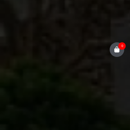
mới nhất, yếu tố
nào làm ảnh
hưởng đến giá
thành của bộ bàn
ghế đá sân vườn
hiện nay?
0