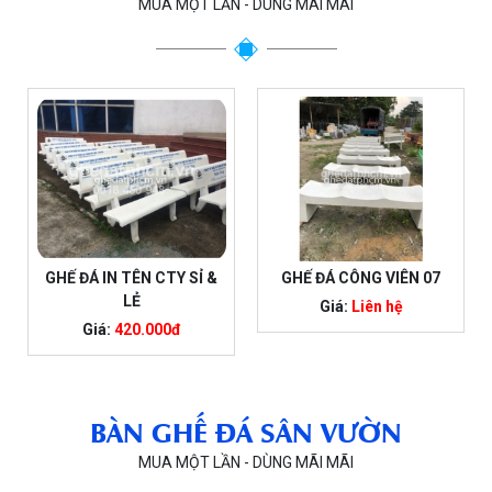
MUA MỘT LẦN - DÙNG MÃI MÃI
GHẾ ĐÁ IN TÊN CTY SỈ &
GHẾ ĐÁ CÔNG VIÊN 07
LẺ
Giá:
Liên hệ
Giá:
420.000đ
BÀN GHẾ ĐÁ SÂN VƯỜN
MUA MỘT LẦN - DÙNG MÃI MÃI
Mẫu Bàn Ghế
Đá Giả Gỗ