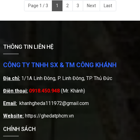
Page 1 / 3
1
2
3
Next
Last
THÔNG TIN LIÊN HỆ
CÔNG TY TNHH SX & TM CÔNG KHÁNH
Địa chỉ:
1/1A Linh Đông, P. Linh Đông, TP. Thủ Đức
Điện thoại:
0918.450.948
(Mr. Khánh)
Email:
khanhgheda111972@gmail.com
Website:
https://ghedatphcm.vn
CHÍNH SÁCH