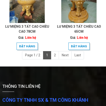
LƯ MIỆNG 3 TẤT CAO CHIỀU
LƯ MIỆNG 3 TẤT CHIỀU CAO
CAO 78CM
65CM
Giá:
Liên hệ
Giá:
Liên hệ
ĐẶT HÀNG
ĐẶT HÀNG
Page 1 / 2
1
2
Next
Last
THÔNG TIN LIÊN HỆ
CÔNG TY TNHH SX & TM CÔNG KHÁNH