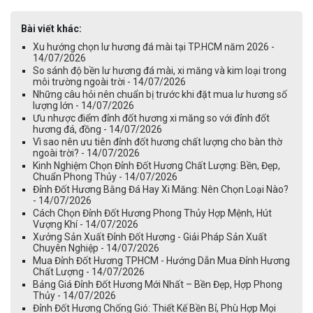
Bài viết khác:
Xu hướng chọn lư hương đá mài tại TP.HCM năm 2026 -
14/07/2026
So sánh độ bền lư hương đá mài, xi măng và kim loại trong
môi trường ngoài trời - 14/07/2026
Những câu hỏi nên chuẩn bị trước khi đặt mua lư hương số
lượng lớn - 14/07/2026
Ưu nhược điểm đỉnh đốt hương xi măng so với đỉnh đốt
hương đá, đồng - 14/07/2026
Vì sao nên ưu tiên đỉnh đốt hương chất lượng cho bàn thờ
ngoài trời? - 14/07/2026
Kinh Nghiệm Chọn Đỉnh Đốt Hương Chất Lượng: Bền, Đẹp,
Chuẩn Phong Thủy - 14/07/2026
Đỉnh Đốt Hương Bằng Đá Hay Xi Măng: Nên Chọn Loại Nào?
- 14/07/2026
Cách Chọn Đỉnh Đốt Hương Phong Thủy Hợp Mệnh, Hút
Vượng Khí - 14/07/2026
Xưởng Sản Xuất Đỉnh Đốt Hương - Giải Pháp Sản Xuất
Chuyên Nghiệp - 14/07/2026
Mua Đỉnh Đốt Hương TPHCM - Hướng Dẫn Mua Đỉnh Hương
Chất Lượng - 14/07/2026
Bảng Giá Đỉnh Đốt Hương Mới Nhất – Bền Đẹp, Hợp Phong
Thủy - 14/07/2026
Đỉnh Đốt Hương Chống Gió: Thiết Kế Bền Bỉ, Phù Hợp Mọi