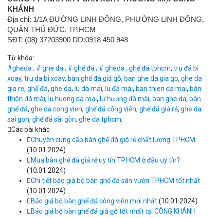
KHÁNH
Địa chỉ: 1/1A ĐƯỜNG LINH ĐÔNG, PHƯỜNG LINH ĐÔNG,
QUẬN THỦ ĐỨC, TP.HCM
SĐT: (08) 37203900 DD:0918 450 948
Từ khóa:
#gheda ; # ghe da ; # ghế đá ; # gheda ; ghế đá tphcm
,
trụ đá bi
xoay
,
tru da bi xoay
,
bàn ghế đá giả gỗ
,
ban ghe da gia go
,
ghe da
gia re
,
ghế đá
,
ghe da
,
lu da mai
,
lu đá mài
,
ban thien da mai
,
bàn
thiên đá mài
,
lu huong da mai
,
lư hương đá mài
,
ban ghe da
,
bàn
ghế đá
,
ghe da cong vien
,
ghế đá công viên
,
ghế đá giá rẻ
,
ghe da
sai gon
,
ghế đá sài gòn
,
ghe da tphcm
,
Các bài khác
Chuyên cung cấp bàn ghế đá giá rẻ chất lượng TPHCM
(10.01.2024)
Mua bàn ghế đá giá rẻ uy tín TPHCM ở đâu uy tín?
(10.01.2024)
Chi tiết báo giá bộ bàn ghế đá sân vườn TPHCM tốt nhất
(10.01.2024)
Báo giá bộ bàn ghế đá công viên mới nhất
(10.01.2024)
Báo giá bộ bàn ghế đá giả gỗ tốt nhất tại CÔNG KHÁNH