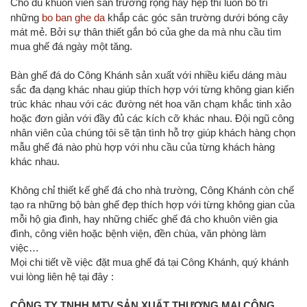
Cho dù khuôn viên sân trường rộng hay hẹp thì luôn bố trí
những
bo ban ghe da
khắp các góc sân trường dưới bóng cây
mát mẻ. Bởi sự thân thiết gắn bó của ghe da mà nhu cầu tìm
mua ghế đá ngày một tăng.
Bàn ghế đá do Công Khánh sản xuất với nhiều kiểu dáng màu
sắc đa dạng khác nhau giúp thích hợp với từng không gian kiến
trúc khác nhau với các đường nét hoa văn chạm khắc tinh xảo
hoặc đơn giản với đầy đủ các kích cỡ khác nhau. Đội ngũ công
nhân viên của chúng tôi sẽ tận tình hỗ trợ giúp khách hàng chọn
mẫu ghế đá nào phù hợp với nhu cầu của từng khách hàng
khác nhau.
Không chỉ thiết kế ghế đá cho nhà trường, Công Khánh còn chế
tạo ra những bộ bàn ghế đẹp thích hợp với từng không gian của
mỗi hộ gia đình, hay những chiếc ghế đá cho khuôn viên gia
đình, công viên hoặc bệnh viện, đền chùa, văn phòng làm
việc…
Mọi chi tiết về việc đặt mua ghế đá tại Công Khánh, quý khánh
vui lòng liên hệ tại đây :
CÔNG TY TNHH MTV
SẢN XUẤT
THƯƠNG MẠI CÔNG