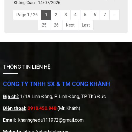
Không Gian - 14/07/2026
Page 1 / 26
1
2
3
4
5
6
7
...
25
26
Next
Last
THÔNG TIN LIÊN HỆ
CÔNG TY TNHH SX & TM CÔNG KHÁNH
Địa chỉ:
1/1A Linh Đông, P. Linh Đông, TP. Thủ Đức
Điện thoại:
0918.450.948
(Mr. Khánh)
Email:
khanhgheda111972@gmail.com
Website:
https://ghedatphcm.vn