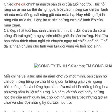
Chiếc
ghe da
chính là người bạn tri kĩ của tuổi học trò. Thử hỏi
rằng có ai mà có thể đứng ngoài trời chịu những cái khí trời lạnh
rét của mùa đông, cái nắng gắt của mùa hạ. Hay những đợt lá
rụng của mùa thu. Lặng im trước những cơn gió lạnh lẽo của
mùa xuân.
Cái đẹp nhất tuổi học sinh chính là tình cảm đôi lứa và đa số ai
cũng đã trải nghiệm ngay trên chiếc ghế đá sân trường. Hai đứa
bạn thầm thích nhau ngồi trò chuyện ngay tại chiếc ghế đá. Ghế
đá là nhân chứng cho tình yêu lứa đôi vụng về tuổi học sinh.
Mỗi khi hè về là lúc ghế đá nằm chơ vơ một mình, bên cạnh nó
chỉ có những tiếng ve chứ không còn là tiếng giáo viên giảng
bài, không còn là những học sinh nữa mà chỉ là những bông hoa
phượng nằm la liệt trên lưng. Nó nằm và chờ đợi ngày những
học trò của mình quay lại, chờ đợi những bữa tiệc những giờ ra
chơi và chờ đợi những ký ức tuổi học trò.