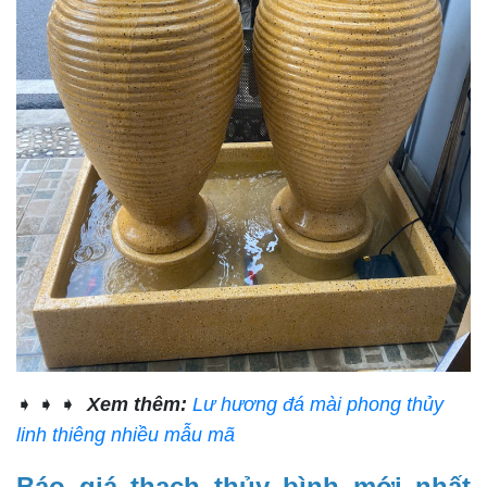
➧ ➧ ➧
Xem thêm:
Lư hương đá mài phong thủy
linh thiêng nhiều mẫu mã
Báo giá thạch thủy bình mới nhất