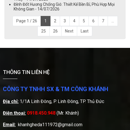
Đỉnh Đốt Hương Chống Gió: Thiết Kế Bền Bỉ, Phù Hợp Mọi
Không Gian - 14/07/2026
Page 1 / 26
1
2
3
4
5
6
7
...
25
26
Next
Last
THÔNG TIN LIÊN HỆ
CÔNG TY TNHH SX & TM CÔNG KHÁNH
Địa chỉ:
1/1A Linh Đông, P. Linh Đông, TP. Thủ Đức
Điện thoại:
0918.450.948
(Mr. Khánh)
Email:
khanhgheda111972@gmail.com