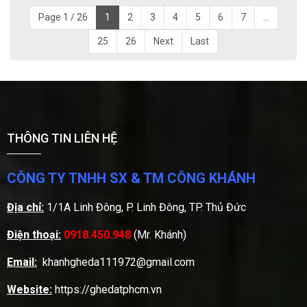
Page 1 / 26
1
2
3
4
5
6
7
...
25
26
Next
Last
THÔNG TIN LIÊN HỆ
CÔNG TY TNHH SX & TM CÔNG KHÁNH
Địa chỉ:
1/1A Linh Đông, P. Linh Đông, TP. Thủ Đức
Điện thoại:
0918.450.948
(Mr. Khánh)
Email:
khanhgheda111972@gmail.com
Website:
https://ghedatphcm.vn