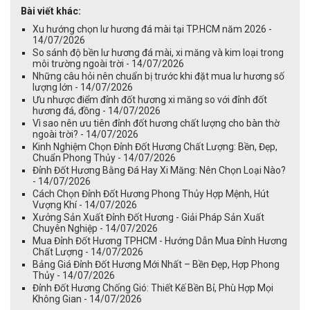
Bài viết khác:
Xu hướng chọn lư hương đá mài tại TP.HCM năm 2026 -
14/07/2026
So sánh độ bền lư hương đá mài, xi măng và kim loại trong
môi trường ngoài trời - 14/07/2026
Những câu hỏi nên chuẩn bị trước khi đặt mua lư hương số
lượng lớn - 14/07/2026
Ưu nhược điểm đỉnh đốt hương xi măng so với đỉnh đốt
hương đá, đồng - 14/07/2026
Vì sao nên ưu tiên đỉnh đốt hương chất lượng cho bàn thờ
ngoài trời? - 14/07/2026
Kinh Nghiệm Chọn Đỉnh Đốt Hương Chất Lượng: Bền, Đẹp,
Chuẩn Phong Thủy - 14/07/2026
Đỉnh Đốt Hương Bằng Đá Hay Xi Măng: Nên Chọn Loại Nào?
- 14/07/2026
Cách Chọn Đỉnh Đốt Hương Phong Thủy Hợp Mệnh, Hút
Vượng Khí - 14/07/2026
Xưởng Sản Xuất Đỉnh Đốt Hương - Giải Pháp Sản Xuất
Chuyên Nghiệp - 14/07/2026
Mua Đỉnh Đốt Hương TPHCM - Hướng Dẫn Mua Đỉnh Hương
Chất Lượng - 14/07/2026
Bảng Giá Đỉnh Đốt Hương Mới Nhất – Bền Đẹp, Hợp Phong
Thủy - 14/07/2026
Đỉnh Đốt Hương Chống Gió: Thiết Kế Bền Bỉ, Phù Hợp Mọi
Không Gian - 14/07/2026