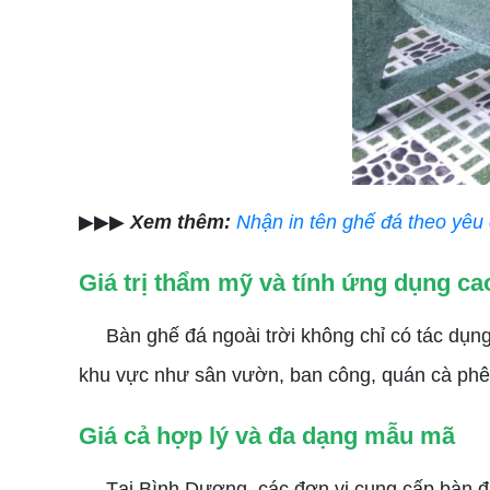
▶▶▶
Xem thêm:
Nhận in tên ghế đá theo yêu
Giá trị thẩm mỹ và tính ứng dụng ca
Bàn ghế đá ngoài trời không chỉ có tác dụng t
khu vực như sân vườn, ban công, quán cà phê,
Giá cả hợp lý và đa dạng mẫu mã
Tại Bình Dương, các đơn vị cung cấp bàn đá 