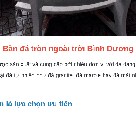
Bàn đá tròn ngoài trời Bình Dương
ược sản xuất và cung cấp bởi nhiều đơn vị với đa dạng
i đá tự nhiên như đá granite, đá marble hay đá mài nh
n là lựa chọn ưu tiên