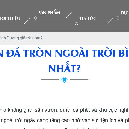
SẢN PHẨM
DỰ
IỚI THIỆU
TIN TỨC
Bình Dương giá tốt nhất?
N ĐÁ TRÒN NGOÀI TRỜI 
NHẤT?
ho không gian sân vườn, quán cà phê, và khu vực nghỉ 
ngoài trời ngày càng tăng cao nhờ vào sự tiện ích và 