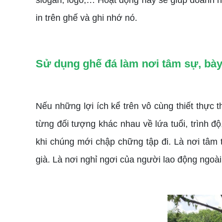
slogan, logo,… Hoạt động này sẽ giúp doanh n
in trên ghế và ghi nhớ nó.
Sử dụng ghế đá làm nơi tâm sự, bày
Nếu những lợi ích kể trên vô cùng thiết thực 
từng đối tượng khác nhau về lứa tuổi, trình 
khi chúng mới chập chững tập đi. Là nơi tâm t
già. Là nơi nghỉ ngơi của người lao động ngoà