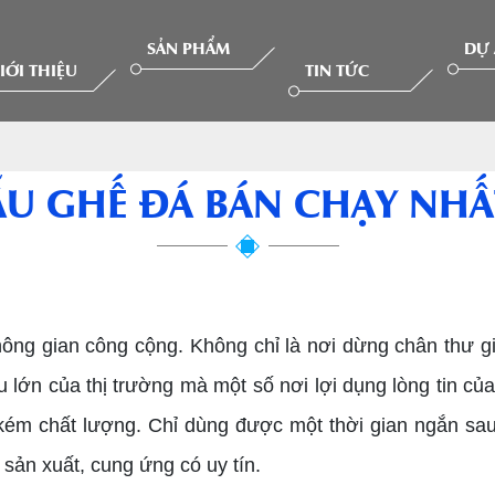
SẢN PHẨM
DỰ
IỚI THIỆU
TIN TỨC
U GHẾ ĐÁ BÁN CHẠY NHẤ
 không gian công cộng. Không chỉ là nơi dừng chân thư
 lớn của thị trường mà một số nơi lợi dụng lòng tin củ
kém chất lượng. Chỉ dùng được một thời gian ngắn sau 
sản xuất, cung ứng có uy tín.