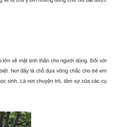
g sẽ bị chú ý bởi những dòng chữ nổi bật được
o lớn về mặt tinh thần cho người dùng. Đối với
biệt. Nơi đây là chỗ dựa vững chắc cho trẻ em
học sinh. Là nơi chuyện trò, tâm sự của các cụ