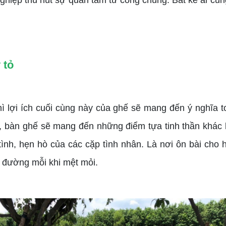
ghiệp thu hút sự quan tâm từ công chúng. Bất kể ai cũn
 tỏ
thì lợi ích cuối cùng này của ghế sẽ mang đến ý nghĩa t
độ, bàn ghế sẽ mang đến những điểm tựa tinh thần khác 
ình, hẹn hò của các cặp tình nhân. Là nơi ôn bài cho 
i đường mỗi khi mệt mỏi.