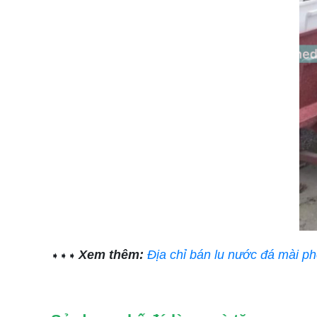
Xem thêm:
Địa chỉ bán lu nước đá mài p
➧➧➧