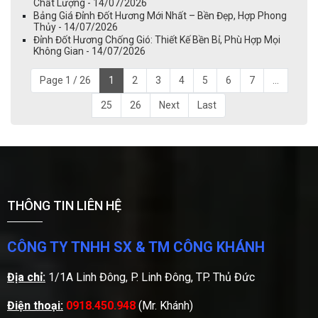
Chất Lượng - 14/07/2026
Bảng Giá Đỉnh Đốt Hương Mới Nhất – Bền Đẹp, Hợp Phong
Thủy - 14/07/2026
Đỉnh Đốt Hương Chống Gió: Thiết Kế Bền Bỉ, Phù Hợp Mọi
Không Gian - 14/07/2026
Page 1 / 26
1
2
3
4
5
6
7
...
25
26
Next
Last
THÔNG TIN LIÊN HỆ
CÔNG TY TNHH SX & TM CÔNG KHÁNH
Địa chỉ:
1/1A Linh Đông, P. Linh Đông, TP. Thủ Đức
Điện thoại:
0918.450.948
(Mr. Khánh)