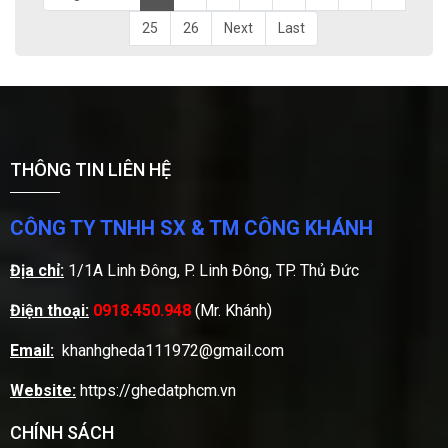
25
26
Next
Last
THÔNG TIN LIÊN HỆ
CÔNG TY TNHH SX & TM CÔNG KHÁNH
Địa chỉ:
1/1A Linh Đông, P. Linh Đông, TP. Thủ Đức
Điện thoại:
0918.450.948
(Mr. Khánh)
Email:
khanhgheda111972@gmail.com
Website:
https://ghedatphcm.vn
CHÍNH SÁCH