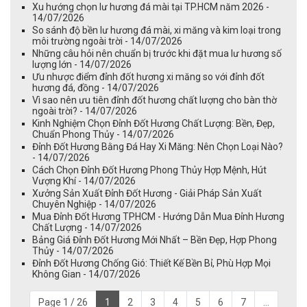
Xu hướng chọn lư hương đá mài tại TP.HCM năm 2026 -
14/07/2026
So sánh độ bền lư hương đá mài, xi măng và kim loại trong
môi trường ngoài trời - 14/07/2026
Những câu hỏi nên chuẩn bị trước khi đặt mua lư hương số
lượng lớn - 14/07/2026
Ưu nhược điểm đỉnh đốt hương xi măng so với đỉnh đốt
hương đá, đồng - 14/07/2026
Vì sao nên ưu tiên đỉnh đốt hương chất lượng cho bàn thờ
ngoài trời? - 14/07/2026
Kinh Nghiệm Chọn Đỉnh Đốt Hương Chất Lượng: Bền, Đẹp,
Chuẩn Phong Thủy - 14/07/2026
Đỉnh Đốt Hương Bằng Đá Hay Xi Măng: Nên Chọn Loại Nào?
- 14/07/2026
Cách Chọn Đỉnh Đốt Hương Phong Thủy Hợp Mệnh, Hút
Vượng Khí - 14/07/2026
Xưởng Sản Xuất Đỉnh Đốt Hương - Giải Pháp Sản Xuất
Chuyên Nghiệp - 14/07/2026
Mua Đỉnh Đốt Hương TPHCM - Hướng Dẫn Mua Đỉnh Hương
Chất Lượng - 14/07/2026
Bảng Giá Đỉnh Đốt Hương Mới Nhất – Bền Đẹp, Hợp Phong
Thủy - 14/07/2026
Đỉnh Đốt Hương Chống Gió: Thiết Kế Bền Bỉ, Phù Hợp Mọi
Không Gian - 14/07/2026
Page 1 / 26
1
2
3
4
5
6
7
...