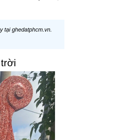
ủy tại ghedatphcm.vn.
trời