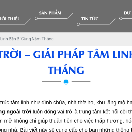
SẢN PHẨM
DỰ
IỚI THIỆU
TIN TỨC
m Linh Bền Bỉ Cùng Năm Tháng
RỜI – GIẢI PHÁP TÂM LIN
THÁNG
 trúc tâm linh như đình chùa, nhà thờ họ, khu lăng mộ h
g ngoài trời
luôn đóng vai trò là trung tâm kết nối cõi t
n mở không chỉ giúp thuận tiện cho việc thắp hương, h
trong nhà. Bài viết này sẽ cung cấp cho bạn những thông 