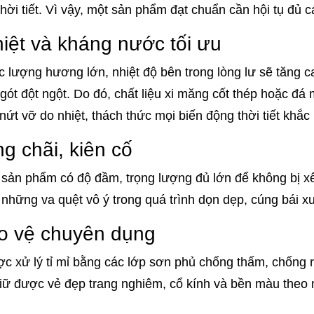
hời tiết. Vì vậy, một sản phẩm đạt chuẩn cần hội tụ đủ cá
hiệt và kháng nước tối ưu
 lượng hương lớn, nhiệt độ bên trong lòng lư sẽ tăng c
gót đột ngột. Do đó, chất liệu xi măng cốt thép hoặc đá 
nứt vỡ do nhiệt, thách thức mọi biến động thời tiết khắc 
g chãi, kiên cố
ỏi sản phẩm có độ đầm, trọng lượng đủ lớn để không bị x
 những va quệt vô ý trong quá trình dọn dẹp, cúng bái 
o vệ chuyên dụng
c xử lý tỉ mỉ bằng các lớp sơn phủ chống thấm, chống 
iữ được vẻ đẹp trang nghiêm, cổ kính và bền màu theo