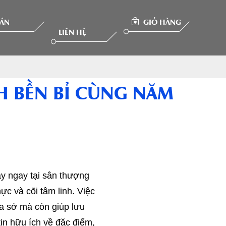
 ÁN
GIỎ HÀNG
LIÊN HỆ
H BỀN BỈ CÙNG NĂM
ay ngay tại sân thượng
hực và cõi tâm linh. Việc
óa sớ mà còn giúp lưu
tin hữu ích về đặc điểm,