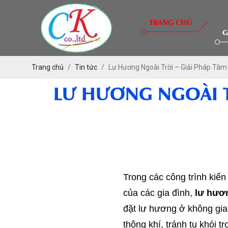
TRANG CHỦ
G
Trang chủ
Tin tức
Lư Hương Ngoài Trời – Giải Pháp Tâ
LƯ HƯƠNG NGOÀI T
Trong các công trình kiến
của các gia đình,
lư hươn
đặt lư hương ở không gia
thông khí, tránh tụ khói 