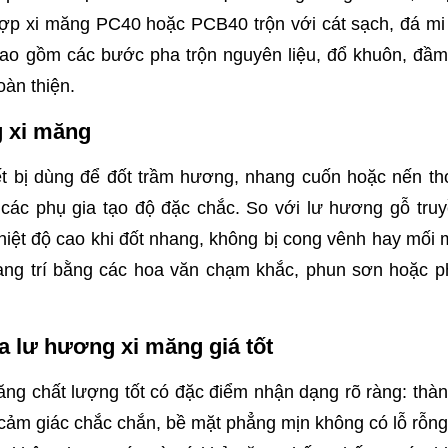
ợp xi măng PC40 hoặc PCB40 trộn với cát sạch, đá mi 
bao gồm các bước pha trộn nguyên liệu, đổ khuôn, đầm 
oàn thiện.
 xi măng
ết bị dùng để đốt trầm hương, nhang cuốn hoặc nến th
 các phụ gia tạo độ đặc chắc. So với lư hương gỗ tru
iệt độ cao khi đốt nhang, không bị cong vênh hay mối m
ang trí bằng các hoa văn chạm khắc, phun sơn hoặc p
a lư hương xi măng giá tốt
ng chất lượng tốt có đặc điểm nhận dạng rõ ràng: thàn
 cảm giác chắc chắn, bề mặt phẳng mịn không có lỗ rỗng