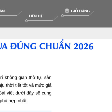
 ÁN
GIỎ HÀNG
LIÊN HỆ
UA ĐÚNG CHUẨN 2026
í không gian thờ tự, sân
u thời tiết tốt và mức giá
Bài viết dưới đây sẽ cung
 phù hợp nhất.