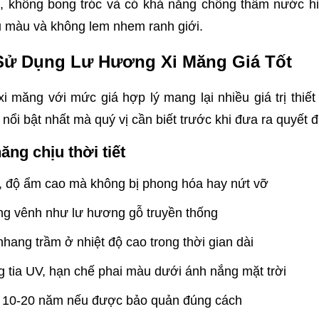
t, không bong tróc và có khả năng chống thấm nước hiệ
ều màu và không lem nhem ranh giới.
 Sử Dụng Lư Hương Xi Măng Giá Tốt
i măng với mức giá hợp lý mang lại nhiều giá trị thiế
 nổi bật nhất mà quý vị cần biết trước khi đưa ra quyết 
ăng chịu thời tiết
 độ ẩm cao mà không bị phong hóa hay nứt vỡ
ng vênh như lư hương gỗ truyền thống
 nhang trầm ở nhiệt độ cao trong thời gian dài
 tia UV, hạn chế phai màu dưới ánh nắng mặt trời
từ 10-20 năm nếu được bảo quản đúng cách