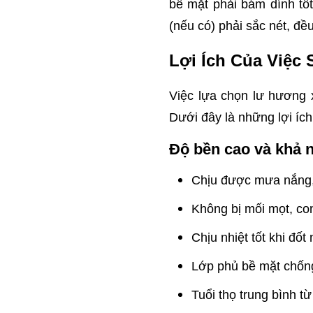
bề mặt phải bám dính tố
(nếu có) phải sắc nét, đ
Lợi Ích Của Việc
Việc lựa chọn lư hương x
Dưới đây là những lợi ích
Độ bền cao và khả n
Chịu được mưa nắng,
Không bị mối mọt, co
Chịu nhiệt tốt khi đốt
Lớp phủ bề mặt chống
Tuổi thọ trung bình 