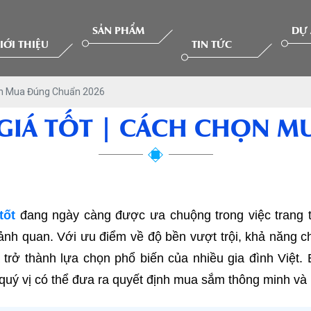
SẢN PHẨM
DỰ
IỚI THIỆU
TIN TỨC
ọn Mua Đúng Chuẩn 2026
GIÁ TỐT | CÁCH CHỌN M
tốt
đang ngày càng được ưa chuộng trong việc trang tr
nh quan. Với ưu điểm về độ bền vượt trội, khả năng chị
trở thành lựa chọn phổ biến của nhiều gia đình Việt. 
úp quý vị có thể đưa ra quyết định mua sắm thông minh và