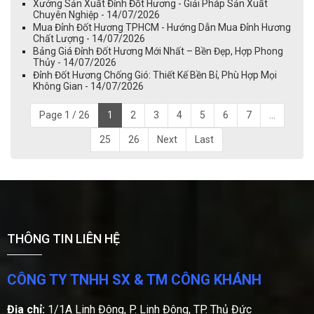
Xưởng Sản Xuất Đỉnh Đốt Hương - Giải Pháp Sản Xuất
Chuyên Nghiệp - 14/07/2026
Mua Đỉnh Đốt Hương TPHCM - Hướng Dẫn Mua Đỉnh Hương
Chất Lượng - 14/07/2026
Bảng Giá Đỉnh Đốt Hương Mới Nhất – Bền Đẹp, Hợp Phong
Thủy - 14/07/2026
Đỉnh Đốt Hương Chống Gió: Thiết Kế Bền Bỉ, Phù Hợp Mọi
Không Gian - 14/07/2026
Page 1 / 26
1
2
3
4
5
6
7
...
25
26
Next
Last
THÔNG TIN LIÊN HỆ
CÔNG TY TNHH SX & TM CÔNG KHÁNH
Địa chỉ:
1/1A Linh Đông, P. Linh Đông, TP. Thủ Đức