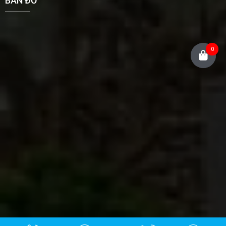
BẢN ĐỒ
0