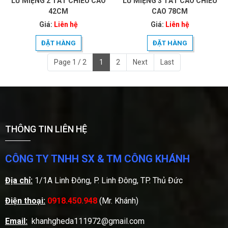
LƯ MIỆNG 2 TẤT CHIỀU CAO
LƯ MIỆNG 3 TẤT CAO CHIỀU
42CM
CAO 78CM
Giá:
Liên hệ
Giá:
Liên hệ
ĐẶT HÀNG
ĐẶT HÀNG
Page 1 / 2
1
2
Next
Last
THÔNG TIN LIÊN HỆ
CÔNG TY TNHH SX & TM CÔNG KHÁNH
Địa chỉ:
1/1A Linh Đông, P. Linh Đông, TP. Thủ Đức
Điện thoại:
0918.450.948
(Mr. Khánh)
Email:
khanhgheda111972@gmail.com