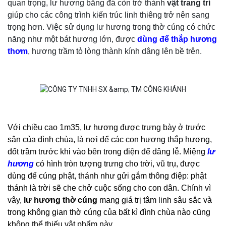
quan trọng, lư hương bằng đá còn trở thành
vật trang trí
giúp cho các công trình kiến trúc linh thiêng trở nên sang
trọng hơn. Việc sử dụng lư hương trong thờ cúng có chức
năng như một bát hương lớn, được
dùng để thắp hương
thơm
, hương trầm tỏ lòng thành kính dâng lên bề trên.
Với chiều cao 1m35, lư hương được trưng bày ở trước 
sân của đình chùa, là nơi để các con hương thắp hương, 
đốt trầm trước khi vào bên trong điện để dâng lễ. Miệng 
l
ư 
hương
 có hình tròn tượng trưng cho trời, vũ trụ, được 
dùng để cúng phật, thánh như gửi gắm thông điệp: phật 
thánh là trời sẽ che chở cuộc sống cho con dân. Chính vì 
vây, 
lư hương thờ cúng
 mang giá trị tâm linh sâu sắc và 
trong không gian thờ cúng của bất kì đình chùa nào cũng 
không thể thiếu vật phẩm này.