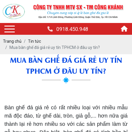
0918.450.948
Trang chủ
Tin tức
Mua bàn ghế đá giá rẻ uy tín TPHCM ở đâu uy tín?
MUA BÀN GHẾ ĐÁ GIÁ RẺ UY TÍN
TPHCM Ở ĐÂU UY TÍN?
Bàn ghế đá giá rẻ uy tín tphcm
Bàn ghế đá giá rẻ có rất nhiều loại với nhiều mẫu
mã độc đáo, từ ghế dài, tròn, giả gỗ,... hơn nữa giá
thành lại rẻ hơn nhiều so với các sản phẩm làm từ