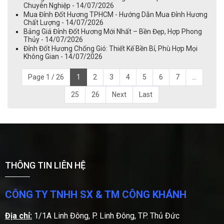
Chuyên Nghiệp - 14/07/2026
Mua Đỉnh Đốt Hương TPHCM - Hướng Dẫn Mua Đỉnh Hương
Chất Lượng - 14/07/2026
Bảng Giá Đỉnh Đốt Hương Mới Nhất – Bền Đẹp, Hợp Phong
Thủy - 14/07/2026
Đỉnh Đốt Hương Chống Gió: Thiết Kế Bền Bỉ, Phù Hợp Mọi
Không Gian - 14/07/2026
Page 1 / 26
1
2
3
4
5
6
7
...
25
26
Next
Last
THÔNG TIN LIÊN HỆ
CÔNG TY TNHH SX & TM CÔNG KHÁNH
Địa chỉ:
1/1A Linh Đông, P. Linh Đông, TP. Thủ Đức