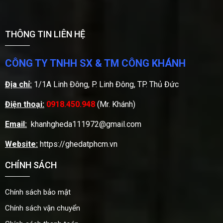
THÔNG TIN LIÊN HỆ
CÔNG TY TNHH SX & TM CÔNG KHÁNH
Địa chỉ:
1/1A Linh Đông, P. Linh Đông, TP. Thủ Đức
Điện thoại:
0918.450.948
(Mr. Khánh)
Email:
khanhgheda111972@gmail.com
Website:
https://ghedatphcm.vn
CHÍNH SÁCH
Chính sách bảo mật
Chính sách vận chuyển