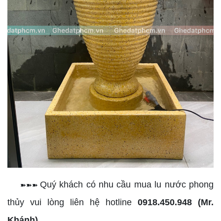
Quý khách có nhu cầu mua lu nước phong
➽➽➽
thủy vui lòng liên hệ hotline
0918.450.948
(Mr.
Khánh)