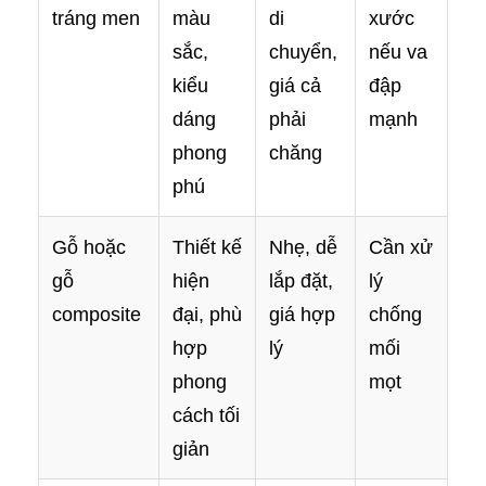
tráng men
màu
di
xước
sắc,
chuyển,
nếu va
kiểu
giá cả
đập
dáng
phải
mạnh
phong
chăng
phú
Gỗ hoặc
Thiết kế
Nhẹ, dễ
Cần xử
gỗ
hiện
lắp đặt,
lý
composite
đại, phù
giá hợp
chống
hợp
lý
mối
phong
mọt
cách tối
giản