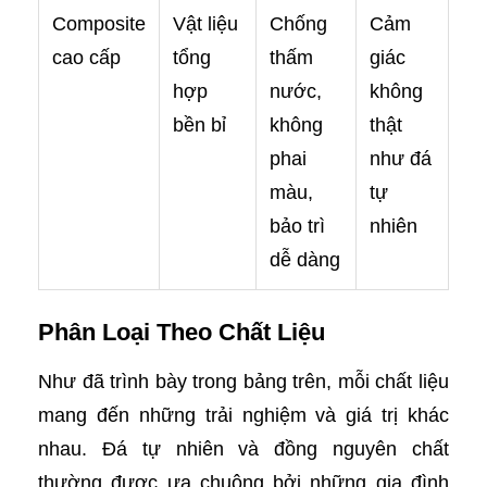
Composite
Vật liệu
Chống
Cảm
cao cấp
tổng
thấm
giác
hợp
nước,
không
bền bỉ
không
thật
phai
như đá
màu,
tự
bảo trì
nhiên
dễ dàng
Phân Loại Theo Chất Liệu
Như đã trình bày trong bảng trên, mỗi chất liệu
mang đến những trải nghiệm và giá trị khác
nhau. Đá tự nhiên và đồng nguyên chất
thường được ưa chuộng bởi những gia đình