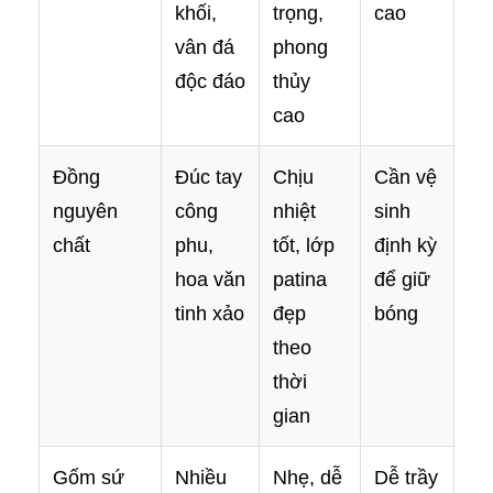
khối,
trọng,
cao
vân đá
phong
độc đáo
thủy
cao
Đồng
Đúc tay
Chịu
Cần vệ
nguyên
công
nhiệt
sinh
chất
phu,
tốt, lớp
định kỳ
hoa văn
patina
để giữ
tinh xảo
đẹp
bóng
theo
thời
gian
Gốm sứ
Nhiều
Nhẹ, dễ
Dễ trầy