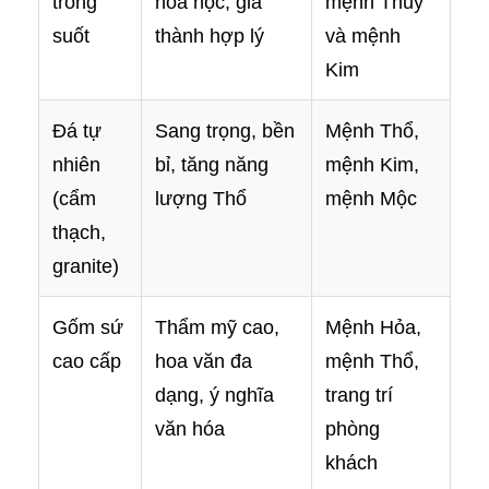
trong
hóa học, giá
mệnh Thủy
suốt
thành hợp lý
và mệnh
Kim
Đá tự
Sang trọng, bền
Mệnh Thổ,
nhiên
bỉ, tăng năng
mệnh Kim,
(cẩm
lượng Thổ
mệnh Mộc
thạch,
granite)
Gốm sứ
Thẩm mỹ cao,
Mệnh Hỏa,
cao cấp
hoa văn đa
mệnh Thổ,
dạng, ý nghĩa
trang trí
văn hóa
phòng
khách