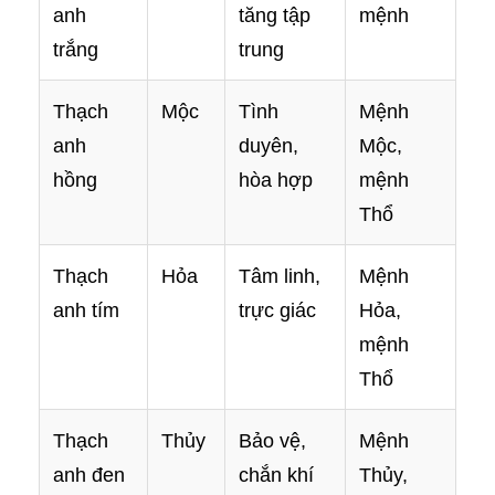
anh
tăng tập
mệnh
trắng
trung
Thạch
Mộc
Tình
Mệnh
anh
duyên,
Mộc,
hồng
hòa hợp
mệnh
Thổ
Thạch
Hỏa
Tâm linh,
Mệnh
anh tím
trực giác
Hỏa,
mệnh
Thổ
Thạch
Thủy
Bảo vệ,
Mệnh
anh đen
chắn khí
Thủy,