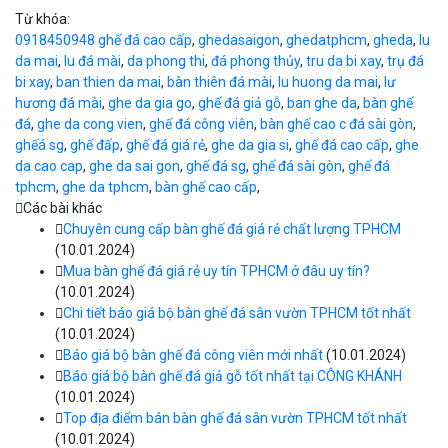
Từ khóa:
0918450948 ghế đá cao cấp
,
ghedasaigon
,
ghedatphcm
,
gheda
,
lu
da mai
,
lu đá mài
,
da phong thi
,
đá phong thủy
,
tru da bi xay
,
trụ đá
bi xay
,
ban thien da mai
,
bàn thiên đá mài
,
lu huong da mai
,
lư
hương đá mài
,
ghe da gia go
,
ghế đá giả gỗ
,
ban ghe da
,
bàn ghế
đá
,
ghe da cong vien
,
ghế đá công viên
,
bàn ghế cao c đá sài gòn
,
ghếá sg
,
ghế đấp
,
ghế đá giá rẻ
,
ghe da gia si
,
ghế đá cao cấp
,
ghe
da cao cap
,
ghe da sai gon
,
ghế đá sg
,
ghế đá sài gòn
,
ghế đá
tphcm
,
ghe da tphcm
,
bàn ghế cao cấp
,
Các bài khác
Chuyên cung cấp bàn ghế đá giá rẻ chất lượng TPHCM
(10.01.2024)
Mua bàn ghế đá giá rẻ uy tín TPHCM ở đâu uy tín?
(10.01.2024)
Chi tiết báo giá bộ bàn ghế đá sân vườn TPHCM tốt nhất
(10.01.2024)
Báo giá bộ bàn ghế đá công viên mới nhất
(10.01.2024)
Báo giá bộ bàn ghế đá giả gỗ tốt nhất tại CÔNG KHÁNH
(10.01.2024)
Top địa điểm bán bàn ghế đá sân vườn TPHCM tốt nhất
(10.01.2024)