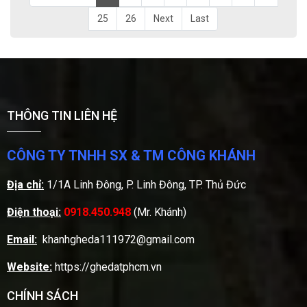
25
26
Next
Last
THÔNG TIN LIÊN HỆ
CÔNG TY TNHH SX & TM CÔNG KHÁNH
Địa chỉ:
1/1A Linh Đông, P. Linh Đông, TP. Thủ Đức
Điện thoại:
0918.450.948
(Mr. Khánh)
Email:
khanhgheda111972@gmail.com
Website:
https://ghedatphcm.vn
CHÍNH SÁCH