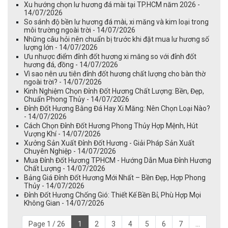
Xu hướng chọn lư hương đá mài tại TP.HCM năm 2026 -
14/07/2026
So sánh độ bền lư hương đá mài, xi măng và kim loại trong
môi trường ngoài trời - 14/07/2026
Những câu hỏi nên chuẩn bị trước khi đặt mua lư hương số
lượng lớn - 14/07/2026
Ưu nhược điểm đỉnh đốt hương xi măng so với đỉnh đốt
hương đá, đồng - 14/07/2026
Vì sao nên ưu tiên đỉnh đốt hương chất lượng cho bàn thờ
ngoài trời? - 14/07/2026
Kinh Nghiệm Chọn Đỉnh Đốt Hương Chất Lượng: Bền, Đẹp,
Chuẩn Phong Thủy - 14/07/2026
Đỉnh Đốt Hương Bằng Đá Hay Xi Măng: Nên Chọn Loại Nào?
- 14/07/2026
Cách Chọn Đỉnh Đốt Hương Phong Thủy Hợp Mệnh, Hút
Vượng Khí - 14/07/2026
Xưởng Sản Xuất Đỉnh Đốt Hương - Giải Pháp Sản Xuất
Chuyên Nghiệp - 14/07/2026
Mua Đỉnh Đốt Hương TPHCM - Hướng Dẫn Mua Đỉnh Hương
Chất Lượng - 14/07/2026
Bảng Giá Đỉnh Đốt Hương Mới Nhất – Bền Đẹp, Hợp Phong
Thủy - 14/07/2026
Đỉnh Đốt Hương Chống Gió: Thiết Kế Bền Bỉ, Phù Hợp Mọi
Không Gian - 14/07/2026
Page 1 / 26
1
2
3
4
5
6
7
...