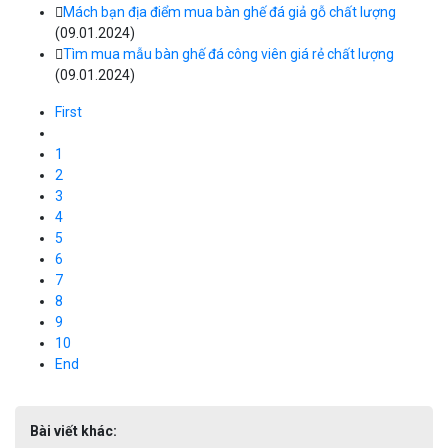
Mách bạn địa điểm mua bàn ghế đá giả gỗ chất lượng
(09.01.2024)
Tìm mua mẫu bàn ghế đá công viên giá rẻ chất lượng
(09.01.2024)
First
1
2
3
4
5
6
7
8
9
10
End
Bài viết khác: