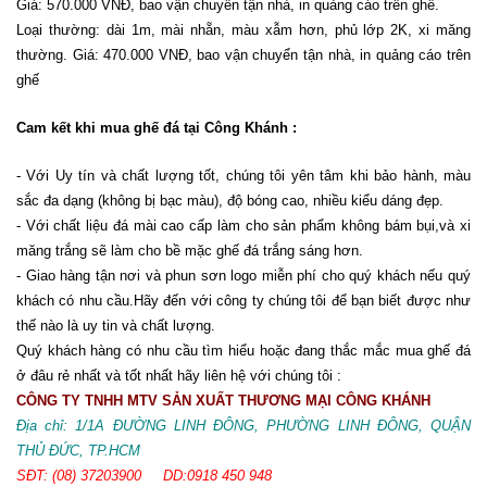
Giá: 570.000 VNĐ, bao vận chuyển tận nhà, in quảng cáo trên ghế.
Loại thường: dài 1m, mài nhẵn, màu xẫm hơn, phủ lớp 2K, xi măng
thường. Giá: 470.000 VNĐ, bao vận chuyển tận nhà, in quảng cáo trên
ghế
Cam kết khi mua ghế đá tại Công Khánh :
- Với Uy tín và chất lượng tốt, chúng tôi yên tâm khi bảo hành, màu
sắc đa dạng (không bị bạc màu), độ bóng cao, nhiều kiểu dáng đẹp.
- Với chất liệu đá mài cao cấp làm cho sản phẩm không bám bụi,và xi
măng trắng sẽ làm cho bề mặc ghế đá trắng sáng hơn.
- Giao hàng tận nơi và phun sơn logo miễn phí cho quý khách nếu quý
khách có nhu cầu.Hãy đến với công ty chúng tôi để bạn biết được như
thế nào là uy tin và chất lượng.
Quý khách hàng có nhu cầu tìm hiểu hoặc đang thắc mắc mua ghế đá
ở đâu rẻ nhất và tốt nhất hãy liên hệ với chúng tôi :
CÔNG TY TNHH MTV SẢN XUẤT THƯƠNG MẠI CÔNG KHÁNH
Địa chỉ: 1/1A ĐƯỜNG LINH ĐÔNG, PHƯỜNG LINH ĐÔNG, QUẬN
THỦ ĐỨC, TP.HCM
SĐT: (08) 37203900 DD:0918 450 948