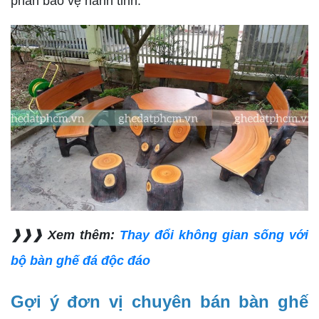
phần bảo vệ hành tinh.
❱❱❱ Xem thêm:
Thay đổi không gian sống với
bộ bàn ghế đá độc đáo
Gợi ý đơn vị chuyên bán bàn ghế