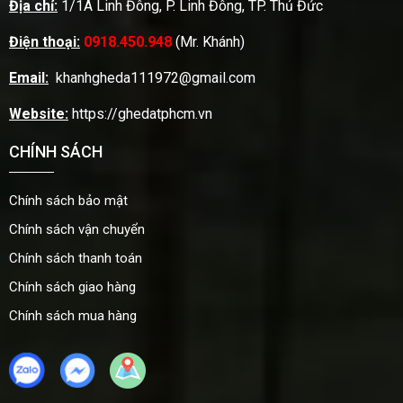
Địa chỉ:
1/1A Linh Đông, P. Linh Đông, TP. Thủ Đức
Điện thoại:
0918.450.948
(Mr. Khánh)
Email:
khanhgheda111972@gmail.com
Website:
https://ghedatphcm.vn
CHÍNH SÁCH
Chính sách bảo mật
Chính sách vận chuyển
Chính sách thanh toán
Chính sách giao hàng
Chính sách mua hàng