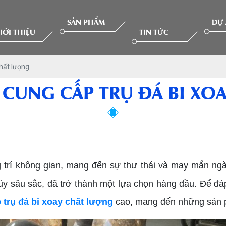
SẢN PHẨM
DỰ
IỚI THIỆU
TIN TỨC
chất lượng
Ị CUNG CẤP TRỤ ĐÁ BI XO
 trí không gian, mang đến sự thư thái và may mắn ngà
thủy sâu sắc, đã trở thành một lựa chọn hàng đầu. Để 
 trụ đá bi xoay chất lượng
cao, mang đến những sản p