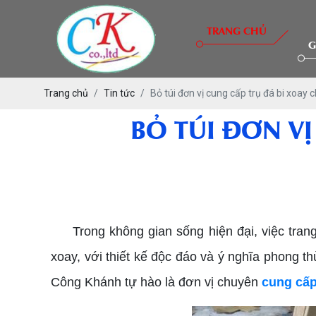
TRANG CHỦ
G
Trang chủ
Tin tức
Bỏ túi đơn vị cung cấp trụ đá bi xoay 
BỎ TÚI ĐƠN V
cung cấp trụ đá bi xoay chất lượng
Trong không gian sống hiện đại, việc trang
xoay, với thiết kế độc đáo và ý nghĩa phong 
Công Khánh tự hào là đơn vị chuyên
cung cấp