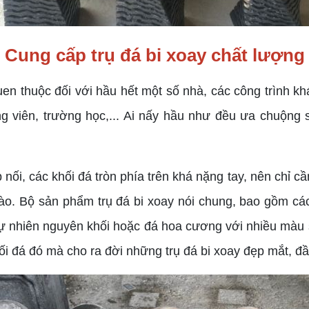
Cung cấp trụ đá bi xoay chất lượng
 thuộc đối với hầu hết một số nhà, các công trình kh
 viên, trường học,... Ai nấy hầu như đều ưa chuộng s
ối, các khối đá tròn phía trên khá nặng tay, nên chỉ cầ
ào. Bộ sản phẩm trụ đá bi xoay nói chung, bao gồm các 
ự nhiên nguyên khối hoặc đá hoa cương với nhiều màu s
hối đá đó mà cho ra đời những trụ đá bi xoay đẹp mắt, đ