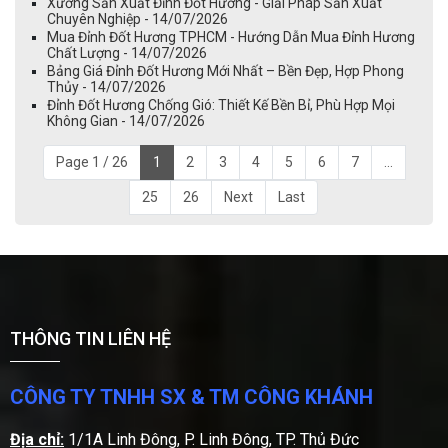
Xưởng Sản Xuất Đỉnh Đốt Hương - Giải Pháp Sản Xuất
Chuyên Nghiệp - 14/07/2026
Mua Đỉnh Đốt Hương TPHCM - Hướng Dẫn Mua Đỉnh Hương
Chất Lượng - 14/07/2026
Bảng Giá Đỉnh Đốt Hương Mới Nhất – Bền Đẹp, Hợp Phong
Thủy - 14/07/2026
Đỉnh Đốt Hương Chống Gió: Thiết Kế Bền Bỉ, Phù Hợp Mọi
Không Gian - 14/07/2026
Page 1 / 26
1
2
3
4
5
6
7
...
25
26
Next
Last
THÔNG TIN LIÊN HỆ
CÔNG TY TNHH SX & TM CÔNG KHÁNH
Địa chỉ:
1/1A Linh Đông, P. Linh Đông, TP. Thủ Đức