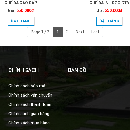
GHẾ ĐÁ CAO CẤP
GHẾ ĐÁ IN LOGO CTY
Giá:
650.000đ
Giá:
550.000đ
ĐẶT HÀNG
ĐẶT HÀNG
Page 1 / 2
1
2
Next
Last
CHÍNH SÁCH
BẢN ĐỒ
Chính sách bảo mật
Chính sách vận chuyển
Chính sách thanh toán
Chính sách giao hàng
Chính sách mua hàng