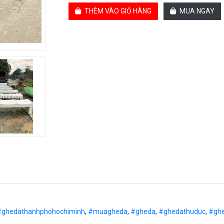
THÊM VÀO GIỎ HÀNG
MUA NGAY
#ghedathanhphohochiminh
,
#muagheda
,
#gheda
,
#ghedathuduc
,
#ghe