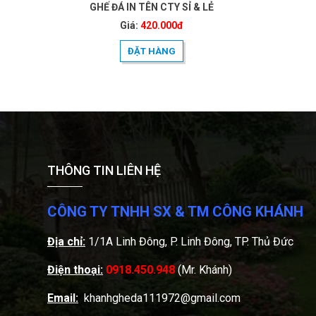
GHẾ ĐÁ IN TÊN CTY SỈ & LẺ
Giá:
420.000đ
ĐẶT HÀNG
THÔNG TIN LIÊN HỆ
CÔNG TY TNHH SX & TM CÔNG KHÁNH
Địa chỉ:
1/1A Linh Đông, P. Linh Đông, TP. Thủ Đức
Điện thoại:
0918.450.948
(Mr. Khánh)
Email:
khanhgheda111972@gmail.com