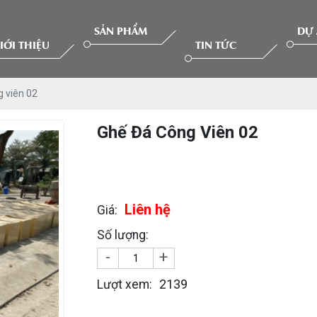
SẢN PHẨM
DỰ
IỚI THIỆU
TIN TỨC
g viên 02
Ghế Đá Công Viên 02
Liên hệ
Giá:
Số lượng:
-
+
2139
Lượt xem: