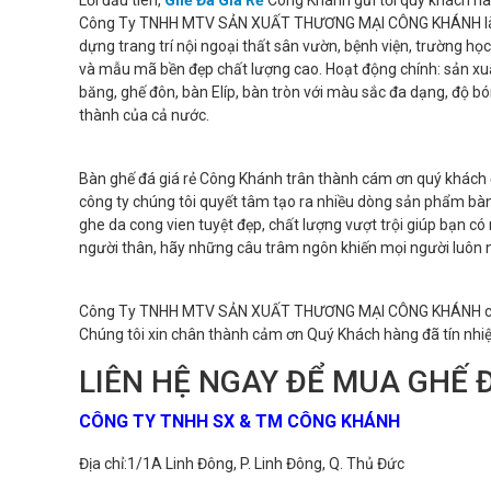
Công Ty TNHH MTV SẢN XUẤT THƯƠNG MẠI CÔNG KHÁNH là công t
dựng trang trí nội ngoại thất sân vườn, bệnh viện, trường họ
và mẫu mã bền đẹp chất lượng cao. Hoạt động chính: sản xuất
băng, ghế đôn, bàn Elíp, bàn tròn với màu sắc đa dạng, độ b
thành của cả nước.
Bàn ghế đá giá rẻ Công Khánh trân thành cám ơn quý khách 
công ty chúng tôi quyết tâm tạo ra nhiều dòng sản phẩm bàn
ghe da cong vien tuyệt đẹp, chất lượng vượt trội giúp bạn có
người thân, hãy những câu trâm ngôn khiến mọi người luôn 
Công Ty TNHH MTV SẢN XUẤT THƯƠNG MẠI CÔNG KHÁNH cam kết
Chúng tôi xin chân thành cảm ơn Quý Khách hàng đã tín nhiệ
LIÊN HỆ NGAY ĐỂ MUA GHẾ Đ
CÔNG TY TNHH SX & TM CÔNG KHÁNH
Địa chỉ:1/1A Linh Đông, P. Linh Đông, Q. Thủ Đức