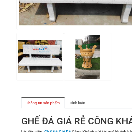
Thông tin sản phẩm
Bình luận
GHẾ ĐÁ GIÁ RẺ CÔNG KH
Lời đầu tiên,
Ghế Đá Giá Rẻ
Công Khánh gửi tới quý khách hàn