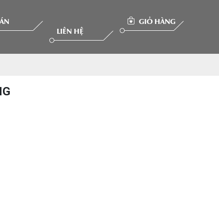
 ÁN
GIỎ HÀNG
LIÊN HỆ
NG