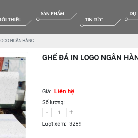
SẢN PHẨM
DỰ
IỚI THIỆU
TIN TỨC
 LOGO NGÂN HÀNG
GHẾ ĐÁ IN LOGO NGÂN HÀ
Liên hệ
Giá:
Số lượng:
-
+
3289
Lượt xem: