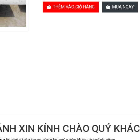
THÊM VÀO GIỎ HÀNG
MUA NGAY
ÁNH XIN KÍNH CHÀO QUÝ KHÁ
g lời chào trân trọng cùng lời chúc sức khỏe và thành công.