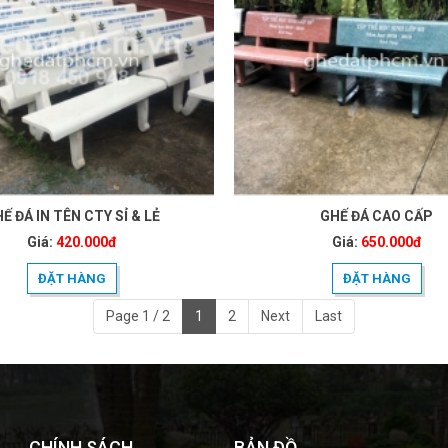
Ế ĐÁ IN TÊN CTY SỈ & LẺ
GHẾ ĐÁ CAO CẤP
Giá:
420.000đ
Giá:
650.000đ
ĐẶT HÀNG
ĐẶT HÀNG
Page 1 / 2
1
2
Next
Last
CHÍNH SÁCH
BẢN ĐỒ