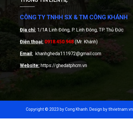
CÔNG TY TNHH SX & TM CÔNG KHÁNH
Địa chỉ:
1/1A Linh Đông, P. Linh Đông, TP. Thủ Đức
Điện thoại:
0918.450.948
(Mr. Khánh)
Email:
khanhgheda111972@gmail.com
Website:
https://ghedatphcm.vn
Copyright © 2023 by Cong Khanh. Design by tltvietnam.vn