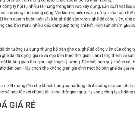
y hội tụ nhiều tài năng trong lĩnh vực xây dựng, sản xuất vật liệu xâ
c và các công trình công cộng. Với kinh nghiệm và sự nỗ lực của toàn thể
 kinh doanh buôn bán sỉ và lẻ: ghế đá sân vườn, ghế đá công viên, ghế xi
óng cao, bền màu, nhiều kiểu dáng đẹp từng chi tiết. Hiện sản phẩm
ghế đá
đã tin tưởng sử dụng những bộ bàn ghe da, ghế đá công viên của công 
 ghế đá đa dạng, giá rẻ và đẹp bền theo thời gian. Làm tăng thêm vẻ san
 một không gian thư giản nghỉ ngơi lý tưởng. Đặc biệt hơn quý khách có 
nhớ đến bạn. Hãy chọn cho không gian gia đình một bộ bàn
ghế đá giá rẻ
 mang đến cho khách hàng sự hài lòng tối đa bằng các sản phẩm chất 
m và hợp tác với chúng tôi trong thời gian qua. Hy vọng công ty sẽ đó
Á GIÁ RẺ