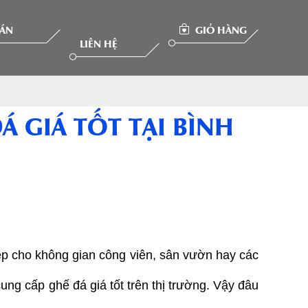
 ÁN
GIỎ HÀNG
LIÊN HỆ
 GIÁ TỐT TẠI BÌNH
p cho không gian công viên, sân vườn hay các 
g cấp ghế đá giá tốt trên thị trường. Vậy đâu 