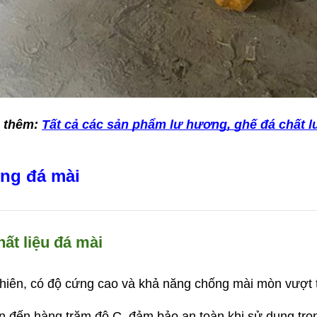
 thêm: 
Tất cả các sản phẩm lư hương, ghế đá chất 
ơng đá mài
ất liệu đá mài
nhiên, có độ cứng cao và khả năng chống mài mòn vượt t
ên đến hàng trăm độ C, đảm bảo an toàn khi sử dụng tro