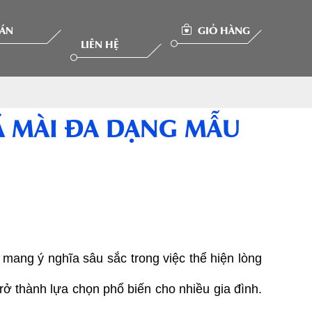
 ÁN
GIỎ HÀNG
LIÊN HỆ
Á MÀI ĐA DẠNG MẪU
mang ý nghĩa sâu sắc trong việc thể hiện lòng 
trở thành lựa chọn phổ biến cho nhiều gia đình. 