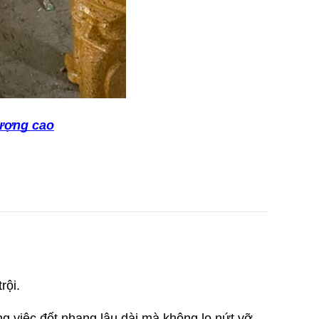
lượng cao
rội.
ng việc đốt nhang lâu dài mà không lo nứt vỡ.