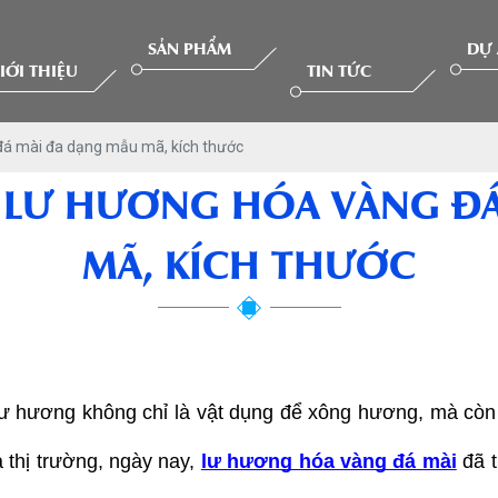
SẢN PHẨM
DỰ
IỚI THIỆU
TIN TỨC
đá mài đa dạng mẫu mã, kích thước
 LƯ HƯƠNG HÓA VÀNG Đ
MÃ, KÍCH THƯỚC
lư hương không chỉ là vật dụng để xông hương, mà còn 
a thị trường, ngày nay, 
lư hương hóa vàng đá mài
 đã 