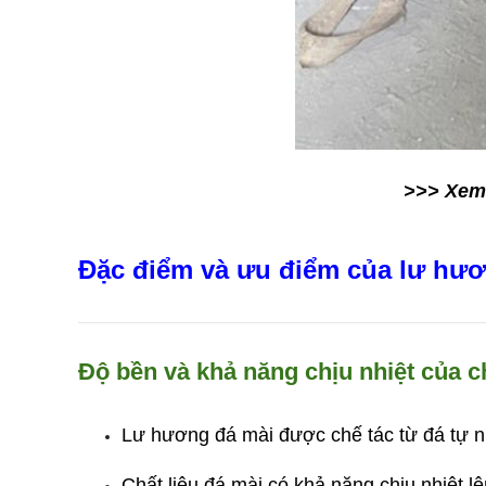
>>> Xem
Đặc điểm và ưu điểm của lư hư
Độ bền và khả năng chịu nhiệt của ch
Lư hương đá mài đư
ợc chế tác từ đá tự 
Chất liệu đá mài có khả năng chịu nhiệt l