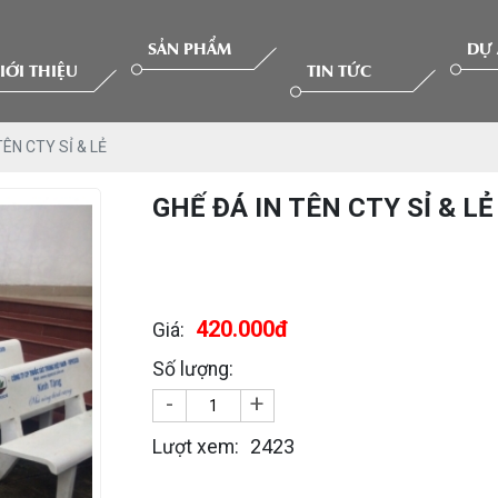
SẢN PHẨM
DỰ
IỚI THIỆU
TIN TỨC
TÊN CTY SỈ & LẺ
GHẾ ĐÁ IN TÊN CTY SỈ & LẺ
420.000đ
Giá:
Số lượng:
-
+
2423
Lượt xem: