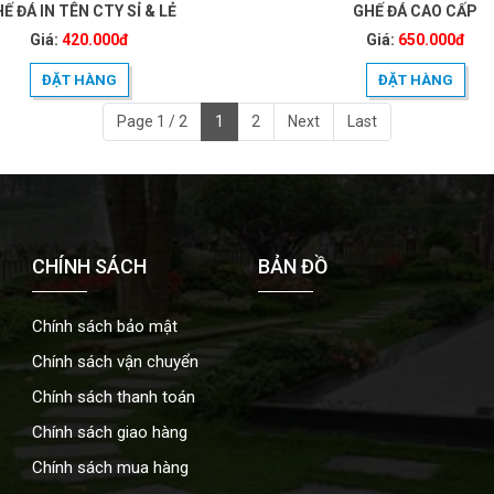
Ế ĐÁ IN TÊN CTY SỈ & LẺ
GHẾ ĐÁ CAO CẤP
Giá:
420.000đ
Giá:
650.000đ
ĐẶT HÀNG
ĐẶT HÀNG
Page 1 / 2
1
2
Next
Last
CHÍNH SÁCH
BẢN ĐỒ
Chính sách bảo mật
Chính sách vận chuyển
Chính sách thanh toán
Chính sách giao hàng
Chính sách mua hàng