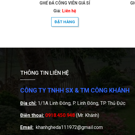
GHẾ ĐÁ CÔNG VIÊN GIÁ SỈ
GH
Giá:
Liên hệ
ĐẶT HÀNG
THÔNG TIN LIÊN HỆ
CÔNG TY TNHH SX & TM CÔNG KHÁNH
Địa chỉ:
1/1A Linh Đông, P. Linh Đông, TP. Thủ Đức
Điện thoại:
0918.450.948
(Mr. Khánh)
Email:
khanhgheda111972@gmail.com